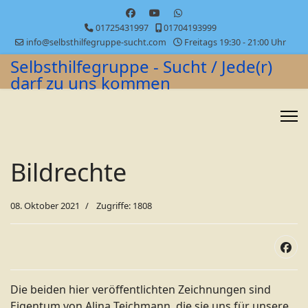
01725431997
01704193999
info@selbsthilfegruppe-sucht.com
Freitags 19:30 - 21:00 Uhr
Selbsthilfegruppe - Sucht / Jede(r)
darf zu uns kommen
Bildrechte
08. Oktober 2021
Zugriffe: 1808
Die beiden hier veröffentlichten Zeichnungen sind
Eigentum von Alina Teichmann, die sie uns für unsere