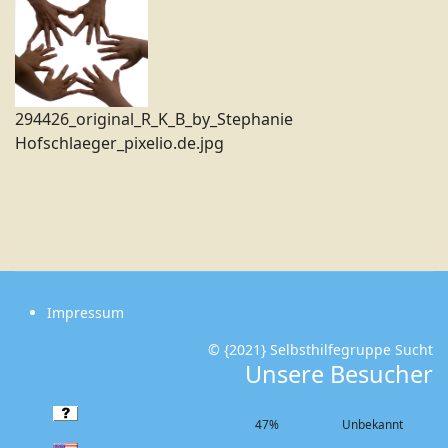
294426_original_R_K_B_by_Stephanie
Hofschlaeger_pixelio.de.jpg
Impressum
© {2021} Selbsthilfegruppe Sucht
Unsere Besucher
47%
Unbekannt